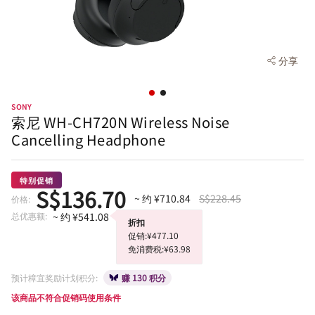
分享
SONY
索尼 WH-CH720N Wireless Noise
Cancelling Headphone
特别促销
S$136.70
~ 约 ¥710.84
S$228.45
价格:
总优惠额:
~ 约 ¥541.08
折扣
促销:¥477.10
免消费税:¥63.98
预计樟宜奖励计划积分:
赚 130 积分
该商品不符合促销码使用条件