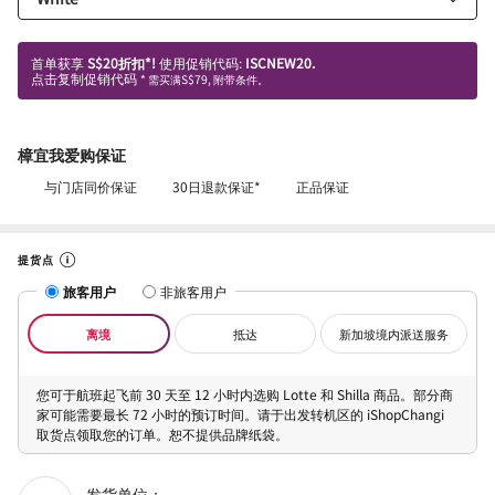
首单获享
S$20折扣*!
使用促销代码:
ISCNEW20.
点击复制促销代码
* 需买满S$79, 附带条件。
樟宜我爱购保证
与门店同价保证
30日退款保证*
正品保证
提货点
旅客用户
非旅客用户
离境
抵达
新加坡境内派送服务
您可于航班起飞前 30 天至 12 小时内选购 Lotte 和 Shilla 商品。部分商
家可能需要最长 72 小时的预订时间。请于出发转机区的 iShopChangi
取货点领取您的订单。恕不提供品牌纸袋。
发货单位：