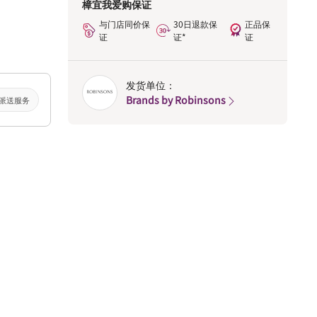
樟宜我爱购保证
与门店同价保
30日退款保
正品保
证
证*
证
发货单位：
Brands by Robinsons
派送服务