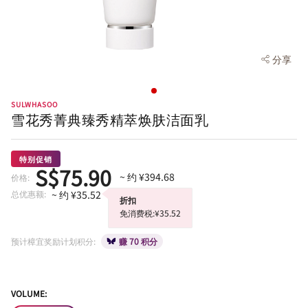
分享
SULWHASOO
雪花秀菁典臻秀精萃焕肤洁面乳
特别促销
S$75.90
~ 约 ¥394.68
价格:
总优惠额:
~ 约 ¥35.52
折扣
免消费税:¥35.52
预计樟宜奖励计划积分:
赚 70 积分
VOLUME: