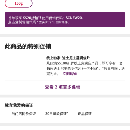
150g
首单获享
S$20折扣*!
使用促销代码:
ISCNEW20.
点击复制促销代码
* 需买满S$79, 附带条件。
此商品的特别促销
线上独家: 迪士尼主题明信片
凡购满S$100新罗线上免税店产品，即可享有一套
独家迪士尼主题明信片 (一套4张)*。*数量有限，送
完为止。
立刻购物
查看 2 项更多促销
樟宜我爱购保证
与门店同价保证
30日退款保证*
正品保证