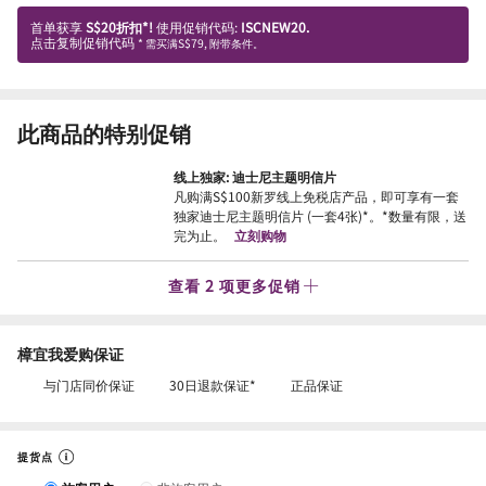
首单获享
S$20折扣*!
使用促销代码:
ISCNEW20.
点击复制促销代码
* 需买满S$79, 附带条件。
此商品的特别促销
线上独家: 迪士尼主题明信片
凡购满S$100新罗线上免税店产品，即可享有一套
独家迪士尼主题明信片 (一套4张)*。*数量有限，送
完为止。
立刻购物
查看 2 项更多促销
樟宜我爱购保证
与门店同价保证
30日退款保证*
正品保证
提货点