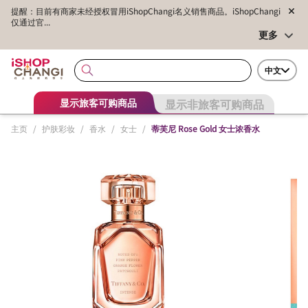
提醒：目前有商家未经授权冒用iShopChangi名义销售商品。iShopChangi
仅通过官...
更多
中文
显示非旅客可购商品
显示旅客可购商品
主页
/
护肤彩妆
/
香水
/
女士
/
蒂芙尼 Rose Gold 女士浓香水