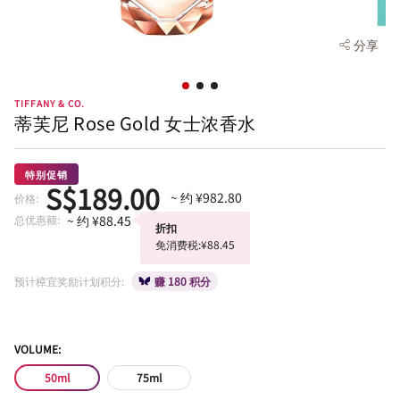
分享
TIFFANY & CO.
蒂芙尼 Rose Gold 女士浓香水
特别促销
S$189.00
~ 约 ¥982.80
价格:
总优惠额:
~ 约 ¥88.45
折扣
免消费税:¥88.45
预计樟宜奖励计划积分:
赚 180 积分
VOLUME:
50ml
75ml