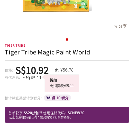
分享
TIGER TRIBE
Tiger Tribe Magic Paint World
S$10.92
~ 约 ¥56.78
价格:
总优惠额:
~ 约 ¥5.11
折扣
免消费税:¥5.11
预计樟宜奖励计划积分:
赚 10 积分
首单获享
S$20折扣*!
使用促销代码:
ISCNEW20.
点击复制促销代码
* 需买满S$79, 附带条件。