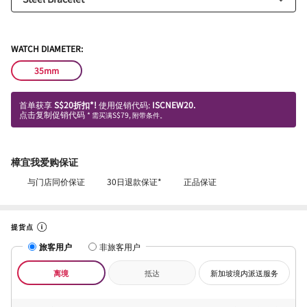
WATCH DIAMETER:
35mm
首单获享
S$20折扣*!
使用促销代码:
ISCNEW20.
点击复制促销代码
* 需买满S$79, 附带条件。
樟宜我爱购保证
与门店同价保证
30日退款保证*
正品保证
提货点
旅客用户
非旅客用户
离境
抵达
新加坡境内派送服务