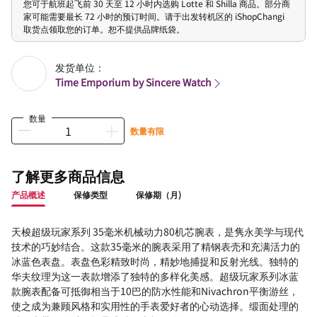
您可于航班起飞前 30 天至 12 小时内选购 Lotte 和 Shilla 商品。部分商
家可能需要最长 72 小时的预订时间。请于出发转机区的 iShopChangi
取货点领取您的订单。恕不提供品牌纸袋。
发货单位：
Time Emporium by Sincere Watch
数量
数量有限
了解更多商品信息
产品概述
保修类型
保修期（月)
天梭超级玩家系列 35毫米机械动力80机芯腕表，是隽永美学与现代
技术的巧妙结合。这款35毫米的腕表采用了精钢表壳和充满活力的
冰蓝色表盘。表盘色彩精致时尚，精妙地捕捉和反射光线。独特的
华夫纹理为这一表款增添了独特的多样化美感。超级玩家系列冰蓝
款腕表配备可抵御相当于10巴的防水性能和Nivachron平衡游丝，
使之成为兼顾风格和实用性的手表爱好者的心动选择。缎面处理的