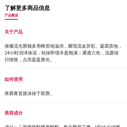
了解更多商品信息
产品概述
关于产品
璀璨流光唇颊多用棒质地滋润，耀现流金异彩。凝霜质地，
24小时润泽保湿，轻抹即现丰盈饱满；通透六色，流露假
日情致，点亮盈盈唇光。
如何使用
将唇膏直接涂抹于双唇。
美容成分
成分：二异硬脂醇苹果酸酯、氢化聚异丁烯、VP/十六碳烯