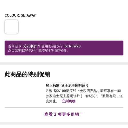
COLOUR: GETAWAY
首单获享
S$20折扣*!
使用促销代码:
ISCNEW20.
点击复制促销代码
* 需买满S$79, 附带条件。
此商品的特别促销
线上独家: 迪士尼主题明信片
凡购满S$100新罗线上免税店产品，即可享有一套
独家迪士尼主题明信片 (一套4张)*。*数量有限，送
完为止。
立刻购物
查看 2 项更多促销