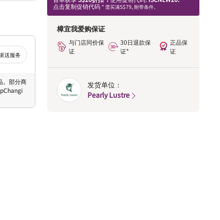
点击复制促销代码
* 需买满S$79, 附带条件。
樟宜我爱购保证
与门店同价保
30日退款保
正品保
证
证*
证
派送服务
 商品。部分商
发货单位：
hangi
Pearly Lustre