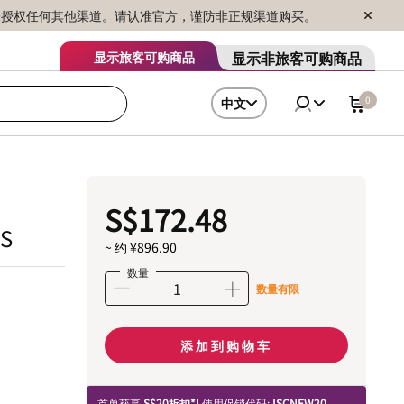
序销售，未授权任何其他渠道。请认准官方，谨防非正规渠道购买。
显示非旅客可购商品
显示旅客可购商品
0
中文
S$172.48
SS
~ 约 ¥896.90
数量
数量有限
添加到购物车
首单获享
S$20折扣*!
使用促销代码:
ISCNEW20.