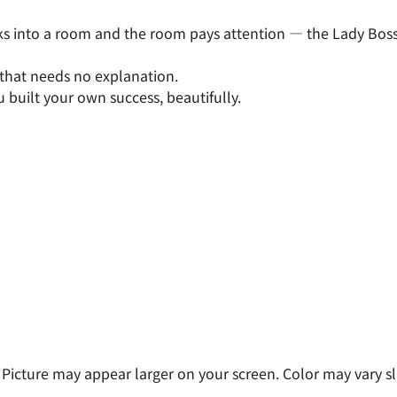
s into a room and the room pays attention — the Lady Bos
 that needs no explanation.
 built your own success, beautifully.
 Picture may appear larger on your screen. Color may vary sl