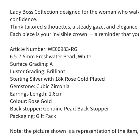
Lady Boss Collection designed for the woman who walk
confidence.
Think tailored silhouettes, a steady gaze, and elegance
Each piece is your invisible crown — a reminder that you
Article Number: WE00983-RG
6.5-7.5mm Freshwater Pearl, White
Surface Grading: A
Luster Grading: Brilliant
Sterling Silver with 18k Rose Gold Plated
Gemstone: Cubic Zirconia
Earrings Length: 1.6cm
Colour: Rose Gold
Back stopper: Genuine Pearl Back Stopper
Packaging: Gift Pack
Note: the picture shown is a representation of the item,