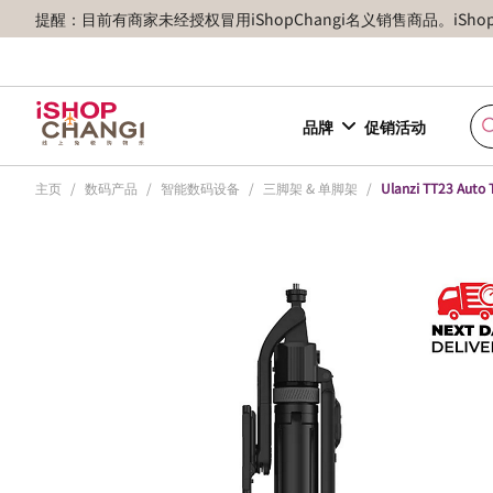
提醒：目前有商家未经授权冒用iShopChangi名义销售商品。iSh
品牌
促销活动
主页
/
数码产品
/
智能数码设备
/
三脚架 & 单脚架
/
Ulanzi TT23 Auto T