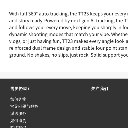
With full 360° auto tracking, the TT23 keeps your ever
and story ready. Powered by next gen AI tracking, the TT
and follows your every move, keeping you sharply in foc
dynamic shooting modes that match your vibe. Whether 
vlogs, or just having fun, TT23 makes every angle look 
reinforced dual frame design and stable four point stan
ground. No shakes, no slips, just rock. Solid support you
需要协助?
关注我们
如何购物
常见问题与解答
派送服务
如何退货
联络我们