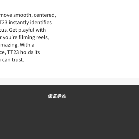
y move smooth, centered,
23 instantly identifies
us. Get playful with
you're filming reels,
amazing. With a
ce, TT23 holds its
 can trust.
保证标准