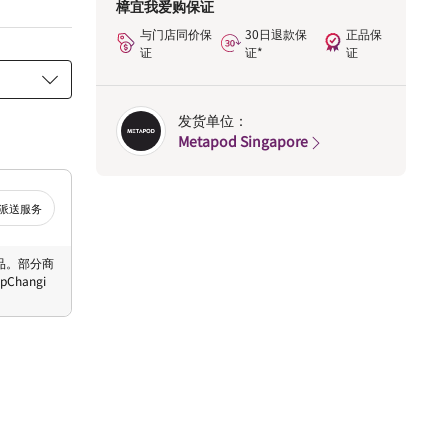
樟宜我爱购保证
与门店同价保
30日退款保
正品保
证
证*
证
发货单位：
Metapod Singapore
派送服务
 商品。部分商
hangi