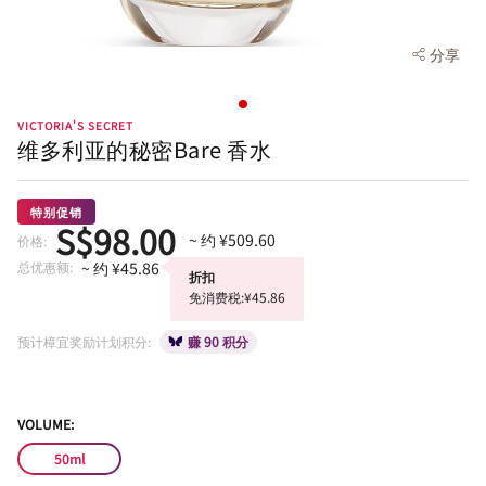
分享
VICTORIA'S SECRET
维多利亚的秘密Bare 香水
特别促销
S$98.00
~ 约 ¥509.60
价格:
总优惠额:
~ 约 ¥45.86
折扣
免消费税:¥45.86
预计樟宜奖励计划积分:
赚 90 积分
VOLUME:
50ml