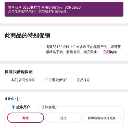
首单获享
S$20折扣*!
使用促销代码:
ISCNEW20.
点击复制促销代码
* 需买满S$79, 附带条件。
此商品的特别促销
满额S$150或以上在维多利亚的秘密产品，即可获
赠精美手袋。数量有限，赠完即止！
立刻购物
樟宜我爱购保证
与门店同价保证
30日退款保证*
正品保证
提货点
旅客用户
非旅客用户
离境
抵达
新加坡境内派送服务