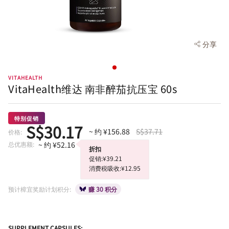
分享
VITAHEALTH
VitaHealth维达 南非醉茄抗压宝 60s
特别促销
S$30.17
~ 约 ¥156.88
S$37.71
价格:
总优惠额:
~ 约 ¥52.16
折扣
促销:¥39.21
消费税吸收:¥12.95
预计樟宜奖励计划积分:
赚 30 积分
SUPPLEMENT CAPSULES: