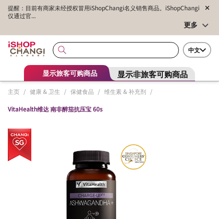
提醒：目前有商家未经授权冒用iShopChangi名义销售商品。iShopChangi
仅通过官...
更多
中文
显示非旅客可购商品
显示旅客可购商品
主页
/
健康 & 卫生
/
保健食品
/
维生素 & 补充剂
/
VitaHealth维达 南非醉茄抗压宝 60s