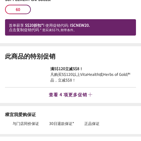
60
首单获享
S$20折扣*!
使用促销代码:
ISCNEW20.
点击复制促销代码
* 需买满S$79, 附带条件。
此商品的特别促销
满S$120立减S$8！
凡购买S$120以上VitaHealth或Herbs of Gold产
品，立减S$8！
查看 4 项更多促销
樟宜我爱购保证
与门店同价保证
30日退款保证*
正品保证