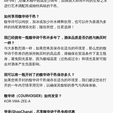
de-vie）,在橡木桶中熟成至少两年，由调酒大师用不同的生命之水
进行艺术调配而成独特风味的干邑。
如何享用馥华诗干邑？
馥华诗可以纯饮，加冰或加少许水稀释饮用，也可以作为基酒为多
样的鸡尾酒增添光彩，随你所想，任君选择！
我已经拥有一瓶馥华诗干邑许多年了，酒体品质是否仍然与购买时
一样？
与大多数烈酒一样，如果您将其保存在适当的环境里，那么您的馥
华诗干邑将仍然保持购买时的高品质，请确保在室温条件下直立瓶
身，避免阳光直射。因为极端温度（过热或过冷）和强光直射可能
会对酒体产生负面影响。
我可以将一瓶开封了的馥华诗干邑保存多久？
如果您将开封的馥华诗干邑储存在适当的环境里，我们建议您在打
开的一年内尽情享用完毕，以确保其馥郁的香气与风味体验。
馥华诗（COURVOISIER）如何发音？
KOR-VWA-ZEE-A
登录iShopChangi，尽享馥华诗干邑免税优惠