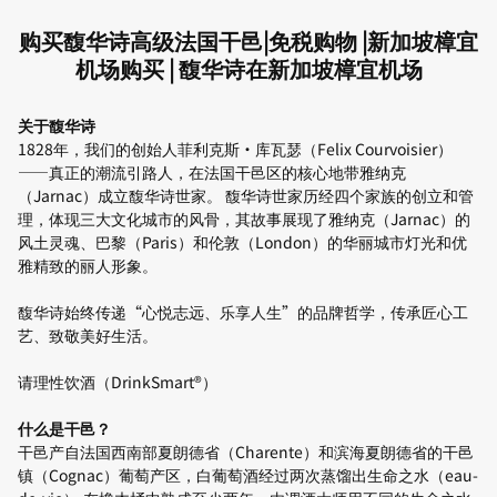
购买馥华诗高级法国干邑|免税购物 |新加坡樟宜
机场购买 | 馥华诗在新加坡樟宜机场
关于馥华诗
1828年，我们的创始人菲利克斯·库瓦瑟（Felix Courvoisier）
——真正的潮流引路人，在法国干邑区的核心地带雅纳克
（Jarnac）成立馥华诗世家。 馥华诗世家历经四个家族的创立和管
理，体现三大文化城市的风骨，其故事展现了雅纳克（Jarnac）的
风土灵魂、巴黎（Paris）和伦敦（London）的华丽城市灯光和优
雅精致的丽人形象。
馥华诗始终传递“心悦志远、乐享人生”的品牌哲学，传承匠心工
艺、致敬美好生活。
请理性饮酒（DrinkSmart®）
什么是干邑？
干邑产自法国西南部夏朗德省（Charente）和滨海夏朗德省的干邑
镇（Cognac）葡萄产区，白葡萄酒经过两次蒸馏出生命之水（eau-