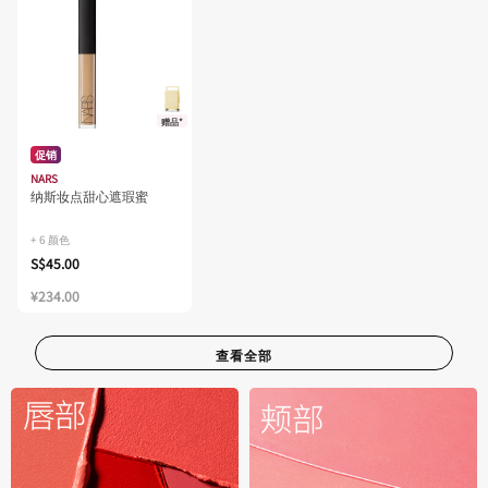
赠品*
促销
NARS
纳斯妆点甜心遮瑕蜜
+ 6 颜色
S$45.00
¥234.00
查看全部