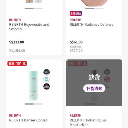
6%折扣
RE:ERTH
RE:ERTH
RE:ERTH Rejuvenate and
RE:ERTH Radiance Defense
Smooth
S$222.00
S$61.00
S$65.00
¥1,154.40
¥317.20
樟宜“新”意
樟宜“新”意
缺货
补货通知
RE:ERTH
RE:ERTH
RE:ERTH Barrier Control
RE:ERTH Hydrating Gel
Moisturizer