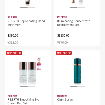
RE:ERTH
RE:ERTH
RE:ERTH Rejuvenating Hand
Illuminating Concentrate
Treatment
Recruitment Set
S$60.00
S$130.00
¥312.00
¥676.00
樟宜“新”意
樟宜“新”意
RE:ERTH
RE:ERTH
RE:ERTH Smoothing Eye
Omni Serum
Cream Duo Set