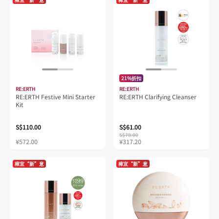
21%折扣
RE:ERTH
RE:ERTH
RE:ERTH Festive Mini Starter
RE:ERTH Clarifying Cleanser
Kit
S$110.00
S$61.00
S$78.00
¥572.00
¥317.20
樟宜“新”意
樟宜“新”意