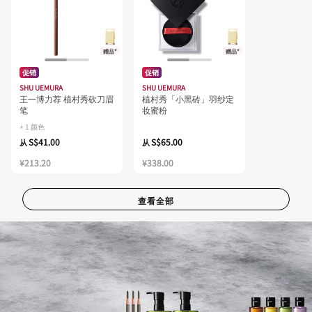
赠品*
赠品*
促销
促销
SHU UEMURA
SHU UEMURA
王一博力荐 植村秀砍刀眉
植村秀「小黑砖」羽纱定
笔
妆蜜粉
+ 1 颜色
S$41.00
S$65.00
从
从
¥213.20
¥338.00
查看全部