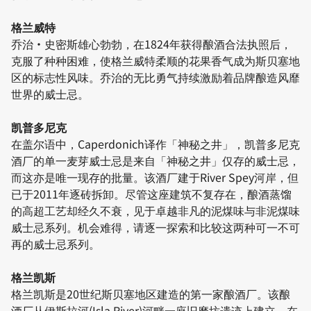
格兰威特
乔治·史密斯雄心勃勃，在1824年获得酿酒合法执照后，
克服了种种困难，使格兰威特柔顺的花果香气成为斯贝塞地
区的标志性风味。乔治的无比勇气持续激励着品牌酿造风靡
世界的威士忌。
凯普多尼克
在盖尔语中，Caperdonich译作「神秘之井」，凯普多尼克
酒厂的单一麦芽威士忌是来自「神秘之井」仅存的威士忌，
而这亦是唯一现存的批量。该酒厂建于River Spey河岸，但
已于2011年逐砖拆卸。尽管这座建筑不复存在，酿酒蒸馏
的高超工艺却经久不衰，见于卓越非凡的泥煤味与非泥煤味
威士忌系列。机会难得，请逐一探索和比较这两种可一不可
再的威士忌系列。
格兰凯斯
格兰凯斯是20世纪斯贝塞地区建造的第一家酿酒厂。该酿
酒厂从伊斯拉河(Isla River)河畔一座旧磨坊遗迹上建立，在