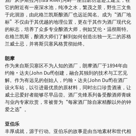
它的附近有一座深水池，纯净之水，繁茂之景，野生三文鱼
于此洄游，由此格兰凯斯酿酒厂也远近闻名。成为“酒厂地
标”不仅由于其优越的地理位置，更在于其作为酒厂现代化
的标志，培养了众多专业酿酒大师，例如艾伦·温彻斯特。
在格兰凯斯，酿酒大师们了解到如何创造出独一无二的苏格
兰威士忌，并将斯贝塞风格贯彻始终。
朗摩
作为来自斯贝塞区不为人知的酒厂，朗摩酒厂于1894年由
约翰·达夫(John Duff)创建，融合其独到的技术与工艺见
解。作为有远见的创始人，约翰·达夫(John Duff)在酒厂
设火车站，以引进最优质的原材料，同时出口珍贵酒液，让
威士忌爱好者能够尽早品尝。酒厂先锋系列备受酿酒师青睐
与业内专家欣赏，常被誉为“每家酒厂除自家精酿以外的钟
爱之选”。
亚伯乐
丰厚成就，源于行动。亚伯乐的故事是由当地素材和世代相