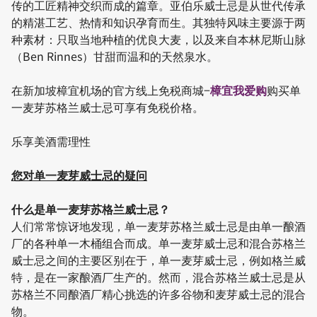
传的工匠精神交织而成的篇章。亚伯乐威士忌是从世代传承
的精湛工艺、热情和知识孕育而生。其独特风味主要源于两
种素材：只取当地种植的优良大麦，以及来自本林尼斯山脉
（Ben Rinnes）甘甜而温和的天然泉水。
在新加坡樟宜机场的官方线上免税商城−
樟宜我爱购
购买单
一麦芽苏格兰威士忌可享有免税价格。
乐享美酒需理性
您对单一麦芽威士忌的疑问
什么是单一麦芽苏格兰威士忌？
人们常常惊讶地发现，单一麦芽苏格兰威士忌是由单一酿酒
厂的各种单一木桶组合而成。单一麦芽威士忌和混合苏格兰
威士忌之间的主要区别在于，单一麦芽威士忌，例如格兰威
特，是在一家酿酒厂生产的。然而，混合苏格兰威士忌是从
苏格兰不同酿酒厂精心挑选的许多谷物和麦芽威士忌的混合
物。