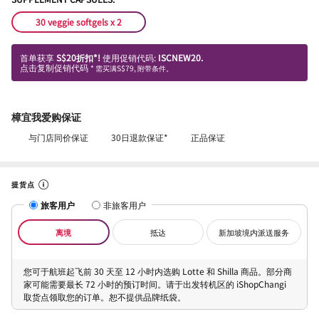
30 veggie softgels x 2
首单获享
S$20折扣*!
使用促销代码:
ISCNEW20.
点击复制促销代码
* 需买满S$79, 附带条件。
樟宜我爱购保证
与门店同价保证
30日退款保证*
正品保证
提货点
旅客用户
非旅客用户
离境
抵达
新加坡境内派送服务
您可于航班起飞前 30 天至 12 小时内选购 Lotte 和 Shilla 商品。部分商
家可能需要最长 72 小时的预订时间。请于出发转机区的 iShopChangi
取货点领取您的订单。恕不提供品牌纸袋。