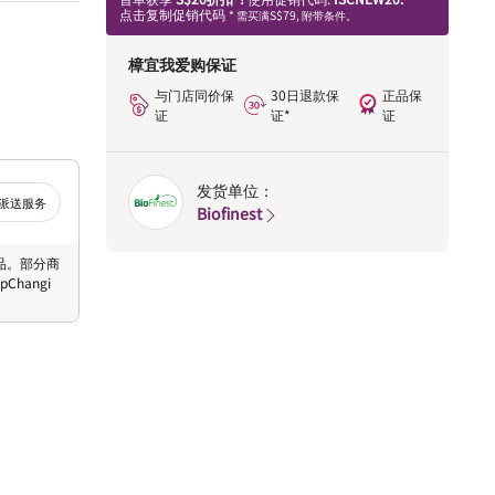
点击复制促销代码
* 需买满S$79, 附带条件。
樟宜我爱购保证
与门店同价保
30日退款保
正品保
证
证*
证
发货单位：
派送服务
Biofinest
 商品。部分商
hangi