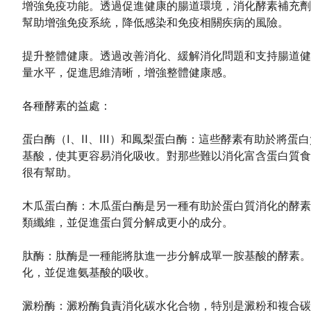
增強免疫功能。透過促進健康的腸道環境，消化酵素補充劑
幫助增強免疫系統，降低感染和免疫相關疾病的風險。
提升整體健康。透過改善消化、緩解消化問題和支持腸道健
量水平，促進思維清晰，增強整體健康感。
各種酵素的益處：
蛋白酶（I、II、III）和鳳梨蛋白酶：這些酵素有助於將
基酸，使其更容易消化吸收。對那些難以消化富含蛋白質食
很有幫助。
木瓜蛋白酶：木瓜蛋白酶是另一種有助於蛋白質消化的酵素
類纖維，並促進蛋白質分解成更小的成分。
肽酶：肽酶是一種能將肽進一步分解成單一胺基酸的酵素。
化，並促進氨基酸的吸收。
澱粉酶：澱粉酶負責消化碳水化合物，特別是澱粉和複合碳