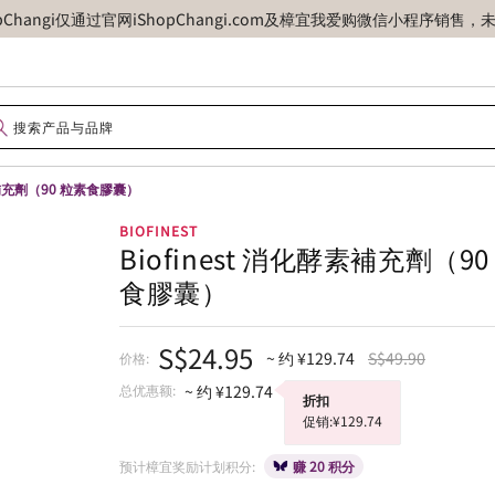
opChangi仅通过官网iShopChangi.com及樟宜我爱购微信小程
酵素補充劑（90 粒素食膠囊）
BIOFINEST
Biofinest 消化酵素補充劑（90
食膠囊）
S$24.95
~ 约 ¥129.74
S$49.90
价格:
总优惠额:
~ 约 ¥129.74
折扣
促销:¥129.74
预计樟宜奖励计划积分:
赚 20 积分