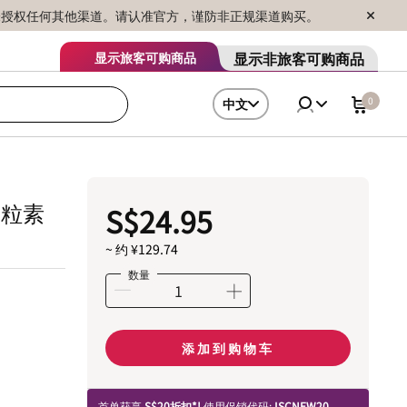
序销售，未授权任何其他渠道。请认准官方，谨防非正规渠道购买。
显示非旅客可购商品
显示旅客可购商品
0
中文
 粒素
S$24.95
~ 约 ¥129.74
数量
添加到购物车
首单获享
S$20折扣*!
使用促销代码:
ISCNEW20.