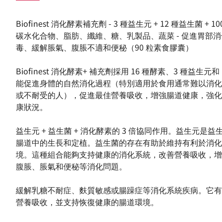
Biofinest 消化酵素補充劑 - 3 種益生元 + 12 種益生菌 + 1
碳水化合物、脂肪、纖維、糖、乳製品、蔬菜 - 促進胃部
毒、緩解脹氣、腹脹不適和便秘（90 粒素食膠囊）
Biofinest 消化酵素+ 補充劑採用 16 種酵素、3 種益生
能促進身體的自然消化過程（特別適用於食用通常難以消化
或不耐受的人），促進最佳營養吸收，增強腸道健康，強化
康狀況。
益生元 + 益生菌 + 消化酵素的 3 倍協同作用。益生元是
腸道中的生長和定植。益生菌的存在有助於維持有利於消化
境。這種組合能夠支持健康的消化系統，改善營養吸收，增
腹脹、脹氣和便秘等消化問題。
緩解乳糖不耐症、麩質敏感或腸躁症等消化系統疾病。它有
營養吸收，並支持恢復健康的腸道環境。