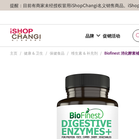
提醒：目前有商家未经授权冒用iShopChangi名义销售商品。iSh
品牌
促销活动
主页
/
健康 & 卫生
/
保健食品
/
维生素 & 补充剂
/
Biofinest 消化