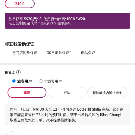
240.0
首单获享
S$20折扣*!
使用促销代码:
ISCNEW20.
点击复制促销代码
* 需买满S$79, 附带条件。
樟宜我爱购保证
与门店同价保证
30日退款保证*
正品保证
提货点
旅客用户
非旅客用户
离境
抵达
新加坡境内派送服务
您可于航班起飞前 30 天至 12 小时内选购 Lotte 和 Shilla 商品。部分商
家可能需要最长 72 小时的预订时间。请于出发转机区的 iShopChangi
取货点领取您的订单。恕不提供品牌纸袋。