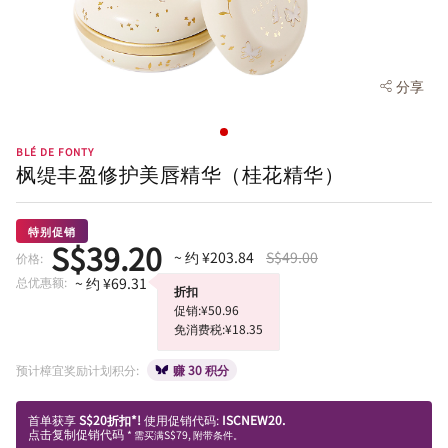
分享
BLÉ DE FONTY
枫缇丰盈修护美唇精华（桂花精华）
特别促销
S$39.20
~ 约 ¥203.84
S$49.00
价格:
总优惠额:
~ 约 ¥69.31
折扣
促销:¥50.96
免消费税:¥18.35
预计樟宜奖励计划积分:
赚 30 积分
首单获享
S$20折扣*!
使用促销代码:
ISCNEW20.
点击复制促销代码
* 需买满S$79, 附带条件。