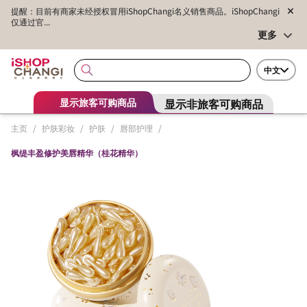
提醒：目前有商家未经授权冒用iShopChangi名义销售商品。iShopChangi
仅通过官...
更多
中文
显示非旅客可购商品
显示旅客可购商品
主页
/
护肤彩妆
/
护肤
/
唇部护理
/
枫缇丰盈修护美唇精华（桂花精华）