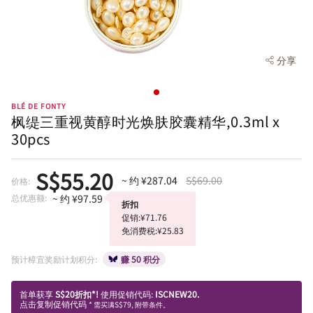
分享
BLÉ DE FONTY
枫缇三重视黄醇时光焕肤胶囊精华,0.3ml x
30pcs
S$55.20
~ 约 ¥287.04
S$69.00
价格:
总优惠额:
~ 约 ¥97.59
折扣
促销:¥71.76
免消费税:¥25.83
预计樟宜奖励计划积分:
赚 50 积分
首单获享
S$20折扣*!
使用促销代码:
ISCNEW20.
点击复制促销代码
* 需买满S$79, 附带条件。