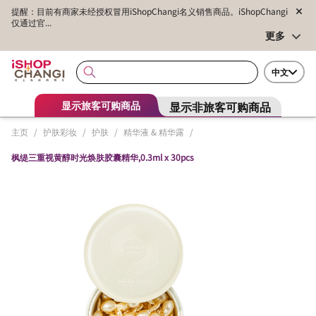
提醒：目前有商家未经授权冒用iShopChangi名义销售商品。iShopChangi
仅通过官...
更多
中文
显示非旅客可购商品
显示旅客可购商品
主页
/
护肤彩妆
/
护肤
/
精华液 & 精华露
/
枫缇三重视黄醇时光焕肤胶囊精华,0.3ml x 30pcs