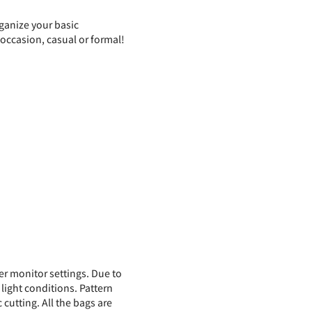
rganize your basic
 occasion, casual or formal!
er monitor settings. Due to
 light conditions. Pattern
 cutting. All the bags are