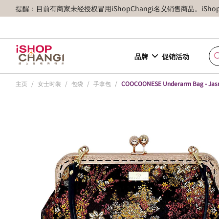
提醒：目前有商家未经授权冒用iShopChangi名义销售商品。iSh
品牌
促销活动
主页
/
女士时装
/
包袋
/
手拿包
/
COOCOONESE Underarm Bag - Jasm