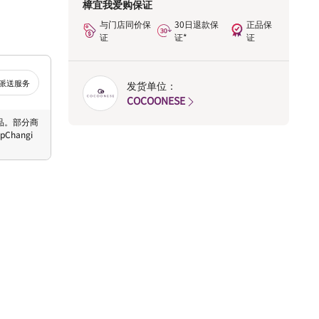
樟宜我爱购保证
与门店同价保
30日退款保
正品保
证
证*
证
派送服务
发货单位：
COCOONESE
 商品。部分商
hangi