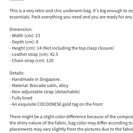
This is a very retro and chic underarm bag. It's big enough to o
essentials. Pack everything you need and you are ready for any
Dimension:
- Width (cm): 23
- Depth (cm): 8
- Height (cm): 14 (Not including the top clasp closure)
- Leather strap (cm): 42.5
- Chain strap (cm): 120
Details:
- Handmade in Singapore.
- Material: Brocade satin, alloy
- Non-adjustable strap (detachable)
- Fully lined
- An exquisite COCOONESE gold tag on the front
There might be a slight color difference because of the comput
the shiny nature of the fabric, bag color may differ according to
placements may vary slightly from the pictures due to the fabric