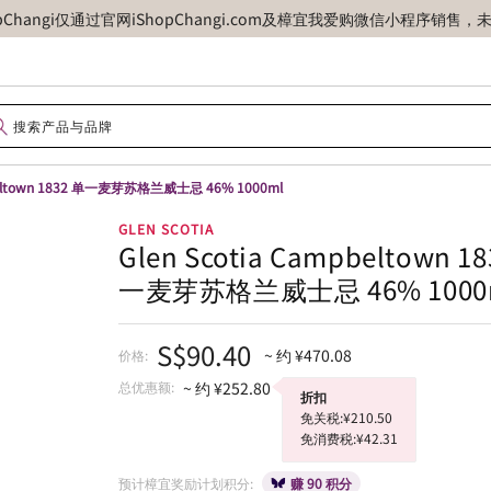
opChangi仅通过官网iShopChangi.com及樟宜我爱购微信小程
pbeltown 1832 单一麦芽苏格兰威士忌 46% 1000ml
GLEN SCOTIA
Glen Scotia Campbeltown 1
一麦芽苏格兰威士忌 46% 1000
S$90.40
~ 约 ¥470.08
价格:
总优惠额:
~ 约 ¥252.80
折扣
免关税:¥210.50
免消费税:¥42.31
预计樟宜奖励计划积分:
赚 90 积分