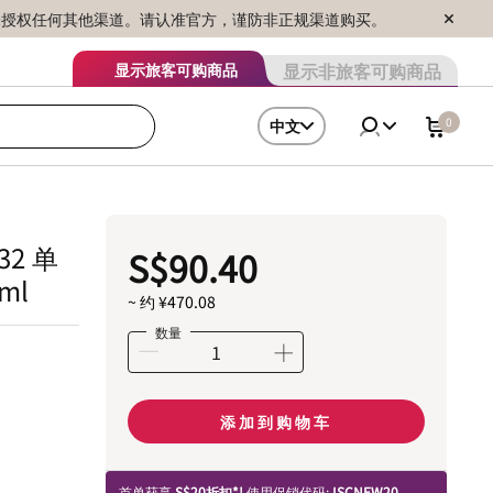
序销售，未授权任何其他渠道。请认准官方，谨防非正规渠道购买。
显示非旅客可购商品
显示旅客可购商品
0
中文
832 单
S$90.40
ml
~ 约 ¥470.08
数量
添加到购物车
首单获享
S$20折扣*!
使用促销代码:
ISCNEW20.