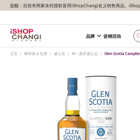
提醒：目前有商家未经授权冒用iShopChangi名义销售商品。iSh
品牌
促销活动
主页
/
葡萄酒 & 烈酒
/
威士忌
/
单一麦芽威士忌
/
Glen Scotia Cam