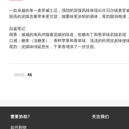
一款卓越的单一麦芽威士忌，强劲的泥煤风味体现出坎贝尔镇麦芽
较高的泥煤含量带来更甘甜，烟熏味更浓郁的酒体，尾韵圆润饱满
品鉴笔记
闻香：咸咸的海风伴随着泥煤的味道，焦糖布丁和香草味若隐若现
口感：糖浆（淡糖浆）、香料苹果和香草味。淡淡的药用泥炭味使
尾韵：泥煤味绵延悠长，干果香增添了一丝甘甜。
46
酒精度:
需要协助?
关注我们
如何购物