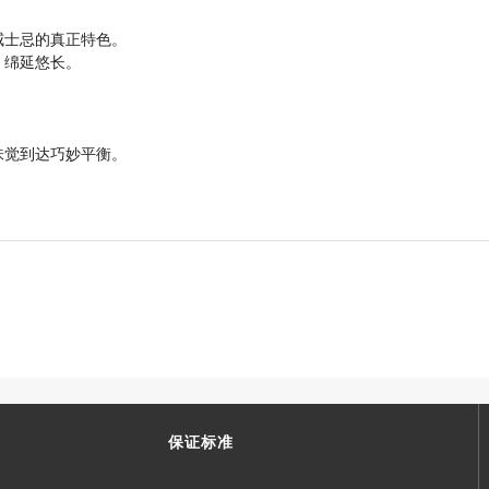
威士忌的真正特色。
，绵延悠长。
味觉到达巧妙平衡。
保证标准