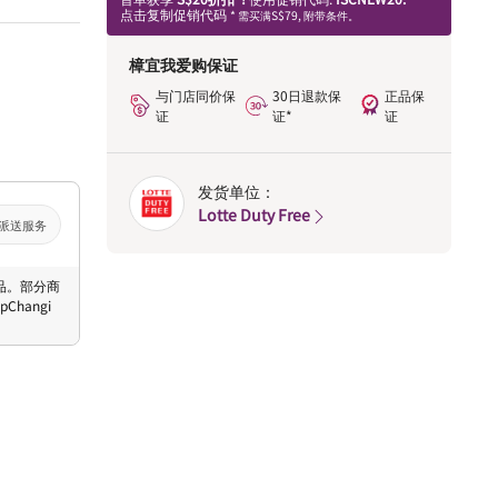
点击复制促销代码
* 需买满S$79, 附带条件。
樟宜我爱购保证
与门店同价保
30日退款保
正品保
证
证*
证
发货单位：
Lotte Duty Free
派送服务
 商品。部分商
hangi