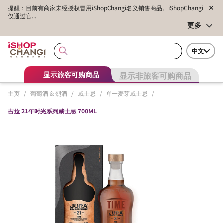
提醒：目前有商家未经授权冒用iShopChangi名义销售商品。iShopChangi
仅通过官...
更多
中文
显示非旅客可购商品
显示旅客可购商品
主页
/
葡萄酒 & 烈酒
/
威士忌
/
单一麦芽威士忌
/
吉拉 21年时光系列威士忌 700ML