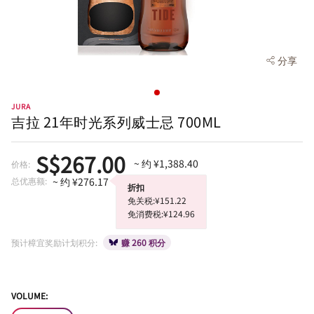
分享
JURA
吉拉 21年时光系列威士忌 700ML
S$267.00
~ 约 ¥1,388.40
价格:
总优惠额:
~ 约 ¥276.17
折扣
免关税:¥151.22
免消费税:¥124.96
预计樟宜奖励计划积分:
赚 260 积分
VOLUME: