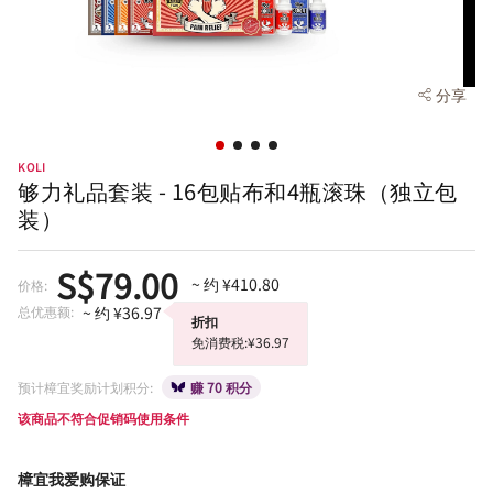
分享
KOLI
够力礼品套装 - 16包贴布和4瓶滚珠（独立包
装）
S$79.00
~ 约 ¥410.80
价格:
总优惠额:
~ 约 ¥36.97
折扣
免消费税:¥36.97
预计樟宜奖励计划积分:
赚 70 积分
该商品不符合促销码使用条件
樟宜我爱购保证