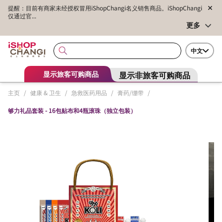
提醒：目前有商家未经授权冒用iShopChangi名义销售商品。iShopChangi
仅通过官...
更多
中文
显示非旅客可购商品
显示旅客可购商品
主页
/
健康 & 卫生
/
急救医药用品
/
膏药/绷带
/
够力礼品套装 - 16包贴布和4瓶滚珠（独立包装）