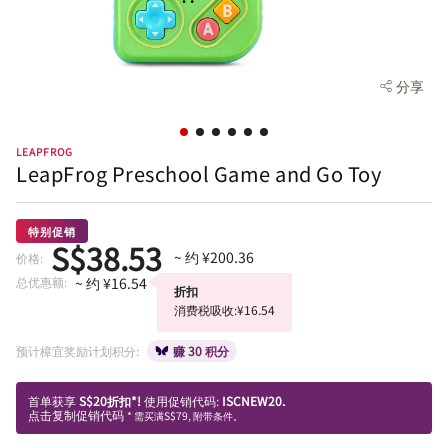
分享
LEAPFROG
LeapFrog Preschool Game and Go Toy
特别促销
S$38.53
~ 约 ¥200.36
价格:
总优惠额:
~ 约 ¥16.54
折扣
消费税吸收:¥16.54
预计樟宜奖励计划积分:
赚 30 积分
首单获享
S$20折扣*!
使用促销代码:
ISCNEW20.
点击复制促销代码
* 需买满S$79, 附带条件。