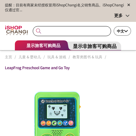
提醒：目前有商家未经授权冒用iShopChangi名义销售商品。iShopChangi
仅通过官...
更多
中文
显示非旅客可购商品
显示旅客可购商品
主页
/
儿童 & 婴幼儿
/
玩具 & 游戏
/
教育类图书 & 玩具
/
LeapFrog Preschool Game and Go Toy