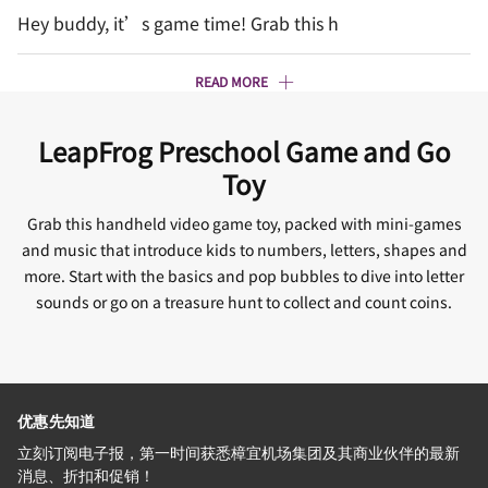
Hey buddy, it’s game time! Grab this h
READ MORE
LeapFrog Preschool Game and Go
Toy
Grab this handheld video game toy, packed with mini-games
and music that introduce kids to numbers, letters, shapes and
more. Start with the basics and pop bubbles to dive into letter
sounds or go on a treasure hunt to collect and count coins.
优惠先知道
立刻订阅电子报，第一时间获悉樟宜机场集团及其商业伙伴的最新
消息、折扣和促销！