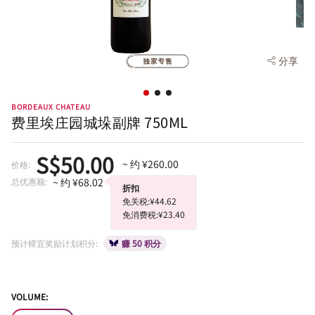
分享
BORDEAUX CHATEAU
费里埃庄园城垛副牌 750ML
S$50.00
~ 约 ¥260.00
价格:
总优惠额:
~ 约 ¥68.02
折扣
免关税:¥44.62
免消费税:¥23.40
预计樟宜奖励计划积分:
赚 50 积分
VOLUME: