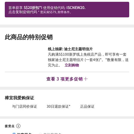
首单获享
S$20折扣*!
使用促销代码:
ISCNEW20.
点击复制促销代码
* 需买满S$79, 附带条件。
此商品的特别促销
线上独家: 迪士尼主题明信片
凡购满S$100新罗线上免税店产品，即可享有一套
独家迪士尼主题明信片 (一套4张)*。*数量有限，送
完为止。
立刻购物
查看 3 项更多促销
樟宜我爱购保证
与门店同价保证
30日退款保证*
正品保证
提货点