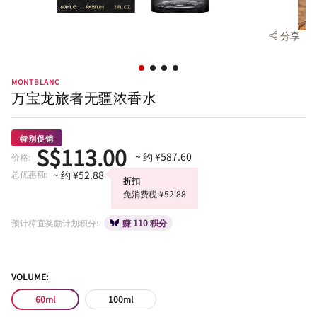
分享
MONTBLANC
万宝龙旅者无疆浓香水
特别促销
S$113.00
~ 约 ¥587.60
价格:
总优惠额:
~ 约 ¥52.88
折扣
免消费税:¥52.88
预计樟宜奖励计划积分:
赚 110 积分
VOLUME:
60ml
100ml