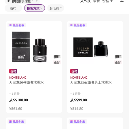
人气度
最新
价格
你的航班信息：
折扣
提货方式
起飞前
礼品包装
礼品包装
赠品*
赠品*
促销
促销
MONTBLANC
MONTBLANC
万宝龙探寻旅者浓香水
万宝龙蔚蓝旅者男士浓香水
+ 1 容量
+ 1 容量
S$108.00
S$99.00
从
从
¥561.60
¥514.80
礼品包装
礼品包装