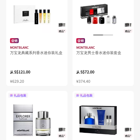
赠品*
赠品*
促销
促销
MONTBLANC
MONTBLANC
万宝龙典藏系列香水迷你装礼盒
万宝龙男士香水迷你装套盒
S$121.00
S$72.00
从
从
¥629.20
¥374.40
礼品包装
礼品包装
赠品*
赠品*