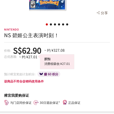
分享
NINTENDO
NS 碧姬公主表演时刻！
S$62.90
~ 约 ¥327.08
价格:
总优惠额:
~ 约 ¥27.01
折扣
消费税吸收:¥27.01
预计樟宜奖励计划积分:
赚 60 积分
该商品不符合促销码使用条件
樟宜我爱购保证
与门店同价保证
30日退款保证*
正品保证