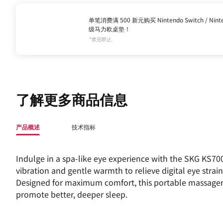
单笔消费满 500 新元购买 Nintendo Switch / Ni
级马力欧桌垫！
*售完即止.
了解更多商品信息
产品概述
技术指标
Indulge in a spa-like eye experience with the SKG KS700
vibration and gentle warmth to relieve digital eye stra
Designed for maximum comfort, this portable massage
promote better, deeper sleep.