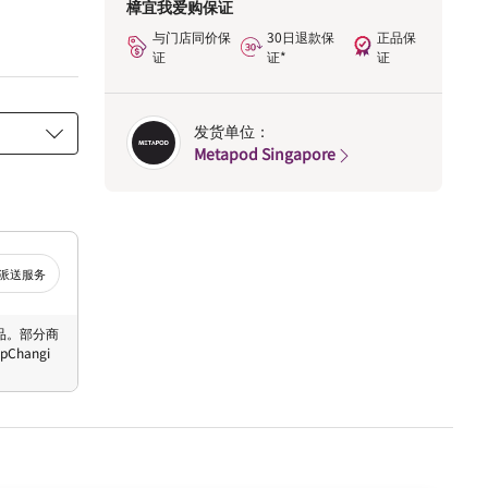
樟宜我爱购保证
与门店同价保
30日退款保
正品保
证
证*
证
发货单位：
Metapod Singapore
派送服务
 商品。部分商
hangi