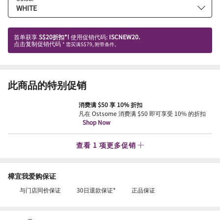
首单获享
S$20折扣*!
使用促销代码:
ISCNEW20.
点击复制促销代码
* 需买满S$79, 附带条件。
此商品的特别促销
消费满 $50 享 10% 折扣
凡在 Ostsome 消费满 $50 即可享受 10% 的折扣
Shop Now
查看 1 项更多促销
樟宜我爱购保证
与门店同价保证
30日退款保证*
正品保证