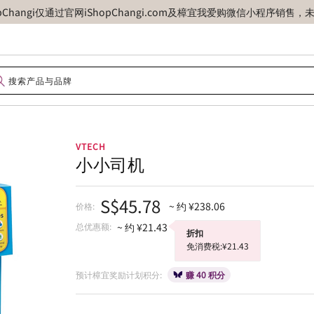
opChangi仅通过官网iShopChangi.com及樟宜我爱购微信小程
VTECH
小小司机
S$45.78
~ 约 ¥238.06
价格:
总优惠额:
~ 约 ¥21.43
折扣
免消费税:¥21.43
预计樟宜奖励计划积分:
赚 40 积分