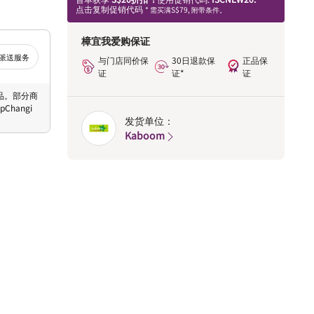
点击复制促销代码
* 需买满S$79, 附带条件。
樟宜我爱购保证
派送服务
与门店同价保
30日退款保
正品保
证
证*
证
 商品。部分商
hangi
发货单位：
Kaboom