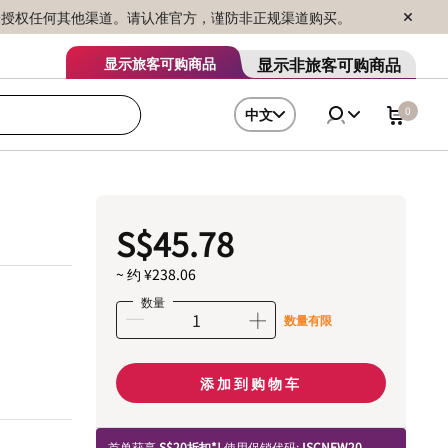
序销售，未授权任何其他渠道。请认准官方，谨防非正规渠道购买。
显示非旅客可购商品
显示旅客可购商品
0
中文
S$45.78
~ 约 ¥238.06
数量
数量有限
添加到购物车
首单获享
S$20折扣*!
使用促销代码:
ISCNEW20.