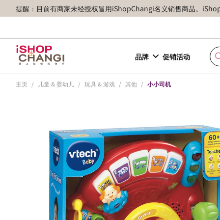
提醒：目前有商家未经授权冒用iShopChangi名义销售商品。iSh
品牌
促销活动
主页
/
儿童 & 婴幼儿
/
玩具 & 游戏
/
其他
/
小小司机