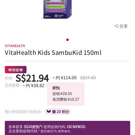
分享
VITAHEALTH
VitaHealth Kids SambuKid 150ml
特别促销
S$21.94
~ 约 ¥114.09
S$27.43
价格:
总优惠额:
~ 约 ¥38.82
折扣
促销:¥28.55
免消费税:¥10.27
预计樟宜奖励计划积分:
赚 20 积分
首单获享
S$20折扣*!
使用促销代码:
ISCNEW20.
点击复制促销代码
* 需买满S$79, 附带条件。