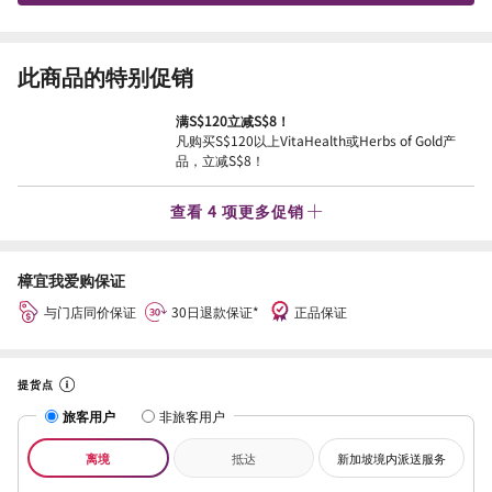
此商品的特别促销
满S$120立减S$8！
凡购买S$120以上VitaHealth或Herbs of Gold产
品，立减S$8！
查看 4 项更多促销
樟宜我爱购保证
与门店同价保证
30日退款保证*
正品保证
提货点
旅客用户
非旅客用户
离境
抵达
新加坡境内派送服务