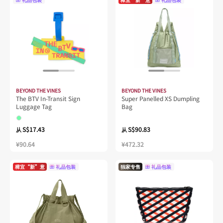
BEYOND THE VINES
BEYOND THE VINES
The BTV In-Transit Sign
Super Panelled XS Dumpling
Luggage Tag
Bag
S$17.43
S$90.83
从
从
¥90.64
¥472.32
樟宜“新”意
礼品包装
独家专售
礼品包装