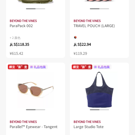
BEYOND THE VINES
BEYOND THE VINES
ParaPack 002
TRAVEL POUCH (LARGE)
+ 2 颜色
S$118.35
S$22.94
从
从
¥615.42
¥119.29
樟宜“新”意
礼品包装
樟宜“新”意
礼品包装
BEYOND THE VINES
BEYOND THE VINES
Parallel™ Eyewear - Tangent
Large Studio Tote