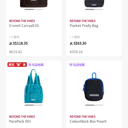
BEYOND THE VINES
BEYOND THE VINES
Crunch Carryall 03
Pocket Poofy Bag
+ 3 颜色
+ 3 颜色
S$118.35
S$63.30
从
从
¥615.42
¥329.16
樟宜“新”意
礼品包装
礼品包装
BEYOND THE VINES
BEYOND THE VINES
ParaPack 001
Colourblock Box Pouch