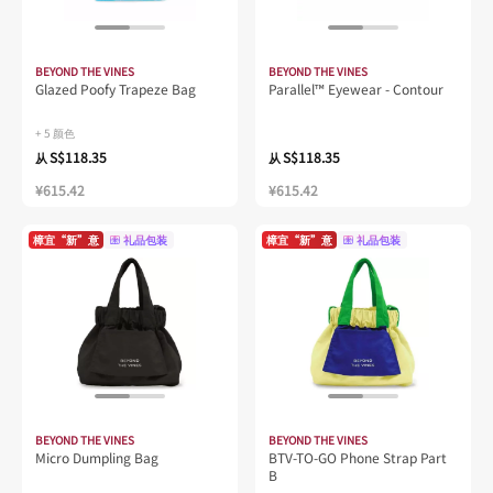
BEYOND THE VINES
BEYOND THE VINES
Glazed Poofy Trapeze Bag
Parallel™ Eyewear - Contour
+ 5 颜色
S$118.35
S$118.35
从
从
¥615.42
¥615.42
樟宜“新”意
礼品包装
樟宜“新”意
礼品包装
BEYOND THE VINES
BEYOND THE VINES
Micro Dumpling Bag
BTV-TO-GO Phone Strap Part
B