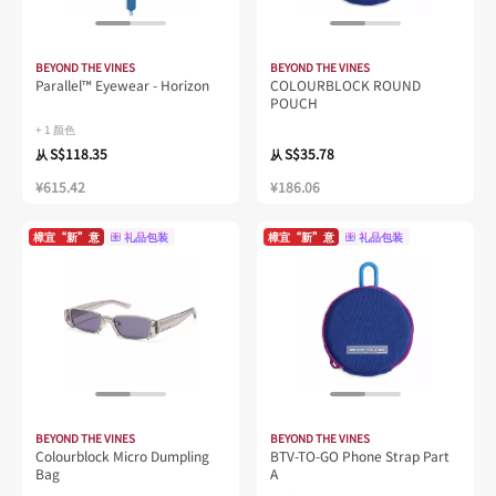
BEYOND THE VINES
BEYOND THE VINES
Parallel™ Eyewear - Horizon
COLOURBLOCK ROUND
POUCH
+ 1 颜色
S$118.35
S$35.78
从
从
¥615.42
¥186.06
樟宜“新”意
礼品包装
樟宜“新”意
礼品包装
BEYOND THE VINES
BEYOND THE VINES
Colourblock Micro Dumpling
BTV-TO-GO Phone Strap Part
Bag
A