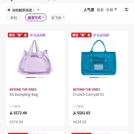
人气度
最新
价格
你的航班信息：
折扣
提货方式
起飞前
樟宜“新”意
礼品包装
樟宜“新”意
礼品包装
BEYOND THE VINES
BEYOND THE VINES
XS Dumpling Bag
Crunch Carryall 01
+ 5 颜色
+ 3 颜色
S$72.48
S$81.65
从
从
¥376.90
¥424.58