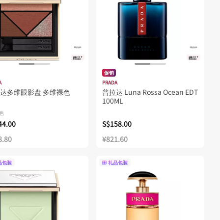
赠品*
赠品*
促销
A
PRADA
达多维眼影盘 多维裸色
普拉达 Luna Rossa Ocean EDT
100ML
颜色
44.00
S$158.00
8.80
¥821.60
品包装
礼品包装