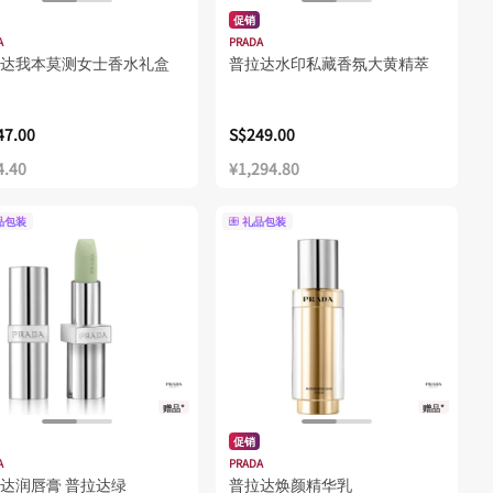
促销
A
PRADA
达我本莫测女士香水礼盒
普拉达水印私藏香氛大黄精萃
47.00
S$249.00
4.40
¥1,294.80
品包装
礼品包装
赠品*
赠品*
促销
A
PRADA
达润唇膏 普拉达绿
普拉达焕颜精华乳