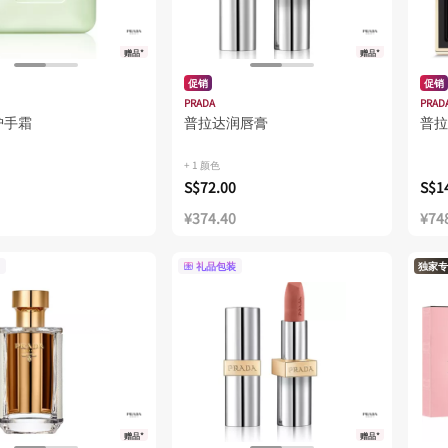
赠品*
赠品*
促销
促销
PRADA
PRAD
护手霜
普拉达润唇膏
普拉
+ 1 颜色
S$72.00
S$1
¥374.40
¥74
礼品包装
独家专
赠品*
赠品*