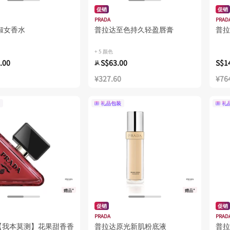
促销
促销
PRADA
PRAD
淑女香水
普拉达至色持久轻盈唇膏
普拉
+ 5 颜色
.00
S$63.00
S$1
从
¥327.60
¥76
礼品包装
礼
赠品*
赠品*
促销
促销
PRADA
PRAD
【我本莫测】花果甜香香
普拉达原光新肌粉底液
普拉