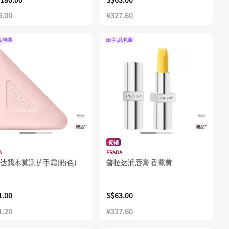
6.00
¥327.60
品包装
礼品包装
赠品*
赠品*
促销
A
PRADA
达我本莫测护手霜(粉色)
普拉达润唇膏 香蕉黄
1.00
S$63.00
1.20
¥327.60