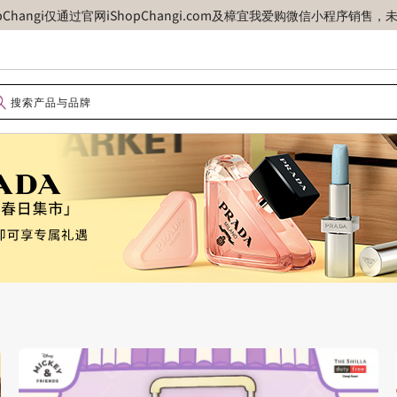
opChangi仅通过官网iShopChangi.com及樟宜我爱购微信小程