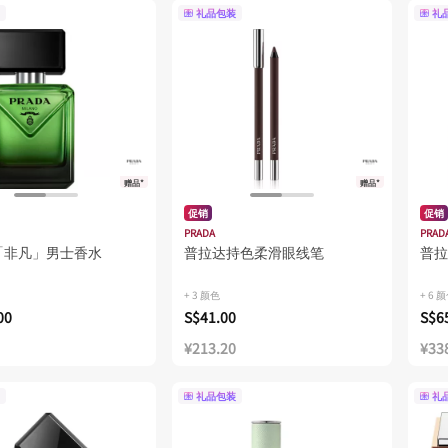
礼品包装
礼
赠品*
赠品*
促销
促销
PRADA
PRAD
「非凡」男士香水
普拉达持色柔滑眼线笔
普拉
+ 3 颜色
+ 6 
00
S$41.00
S$6
¥213.20
¥33
礼品包装
礼