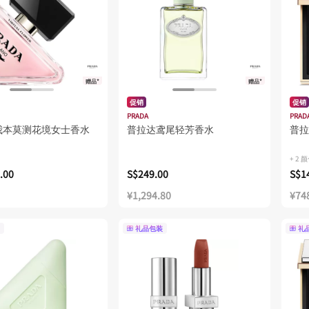
赠品*
赠品*
促销
促销
PRADA
PRAD
我本莫测花境女士香水
普拉达鸢尾轻芳香水
普拉
+ 2 
.00
S$249.00
S$1
¥1,294.80
¥74
礼品包装
礼