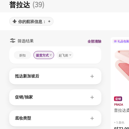
普拉达
(39)
你的航班信息：
筛选结果
全部清除
礼品包装
折扣
提货方式
起飞前
抵达新加坡后
促销/独家
促销
PRADA
普拉达
底妆类型
+ 5 颜色
S$72.00