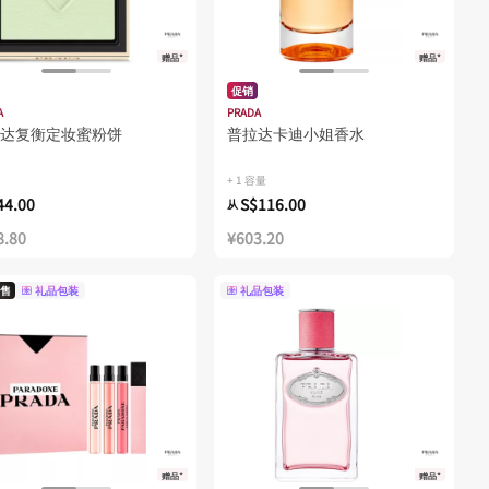
赠品*
赠品*
促销
A
PRADA
达复衡定妆蜜粉饼
普拉达卡迪小姐香水
+ 1 容量
44.00
S$116.00
从
8.80
¥603.20
售
礼品包装
礼品包装
赠品*
赠品*