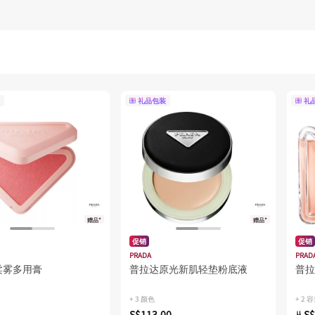
礼品包装
礼
赠品*
赠品*
促销
促销
PRADA
PRAD
柔雾多用膏
普拉达原光新肌轻垫粉底液
普拉
+ 3 颜色
+ 2 
S$113.00
S$
从