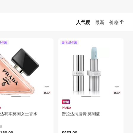
人气度
最新
价格
品包装
礼品包装
赠品*
赠品*
促销
A
PRADA
达我本莫测女士香水
普拉达润唇膏 莫测蓝
容量
180.00
S$63.00