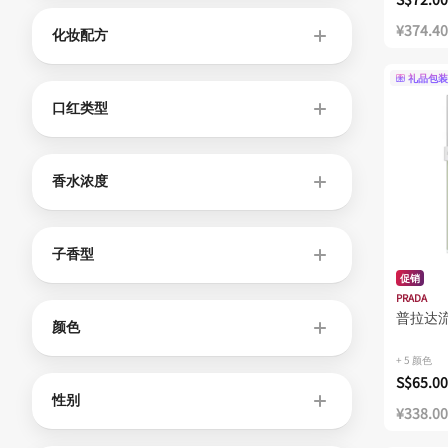
¥374.40
化妆配方
礼品包装
口红类型
香水浓度
子香型
促销
PRADA
普拉达
颜色
+ 5 颜色
S$65.00
性别
¥338.00