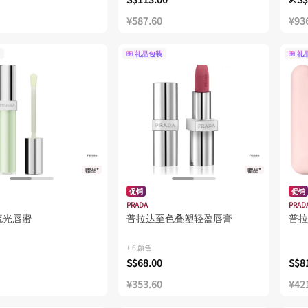
¥587.60
¥93
礼品包装
礼
赠品*
赠品*
促销
促销
PRADA
PRAD
流光唇蜜
普拉达至色叠塑轻盈唇膏
普拉
+ 6 颜色
S$68.00
S$8
¥353.60
¥42