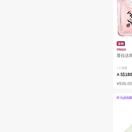
促销
PRADA
普拉达
+ 1 容量
S$180
从
¥936.00
礼品包装