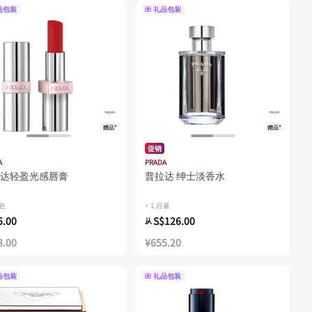
品包装
礼品包装
赠品*
赠品*
促销
A
PRADA
达轻盈光感唇膏
普拉达 绅士淡香水
颜色
+ 1 容量
5.00
S$126.00
从
8.00
¥655.20
品包装
礼品包装