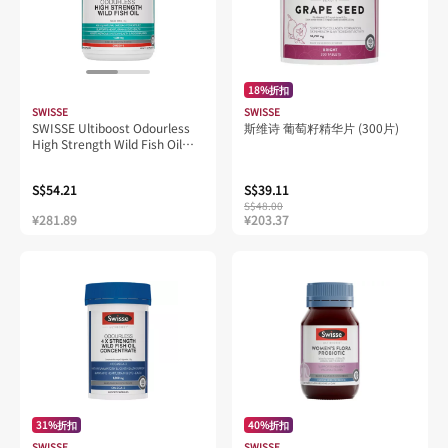
18%折扣
SWISSE
SWISSE
SWISSE Ultiboost Odourless
斯维诗 葡萄籽精华片 (300片)
High Strength Wild Fish Oil
1500mg (200 Capsules)
S$54.21
S$39.11
S$48.00
¥281.89
¥203.37
31%折扣
40%折扣
SWISSE
SWISSE