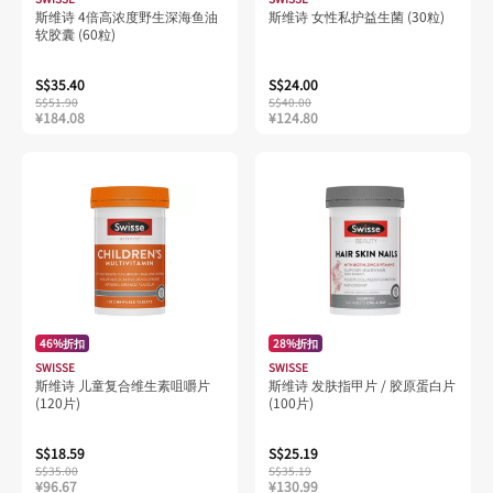
斯维诗 4倍高浓度野生深海鱼油
斯维诗 女性私护益生菌 (30粒)
软胶囊 (60粒)
S$35.40
S$24.00
S$51.90
S$40.00
¥184.08
¥124.80
46%折扣
28%折扣
SWISSE
SWISSE
斯维诗 儿童复合维生素咀嚼片
斯维诗 发肤指甲片 / 胶原蛋白片
(120片)
(100片)
S$18.59
S$25.19
S$35.00
S$35.19
¥96.67
¥130.99